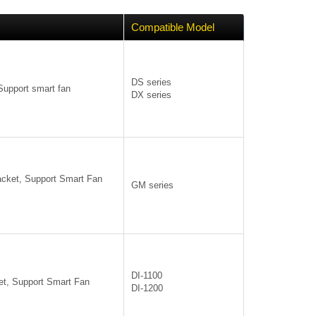
Compatible Model
DS series
Support smart fan
DX series
acket, Support Smart Fan
GM series
DI-1100
et, Support Smart Fan
DI-1200