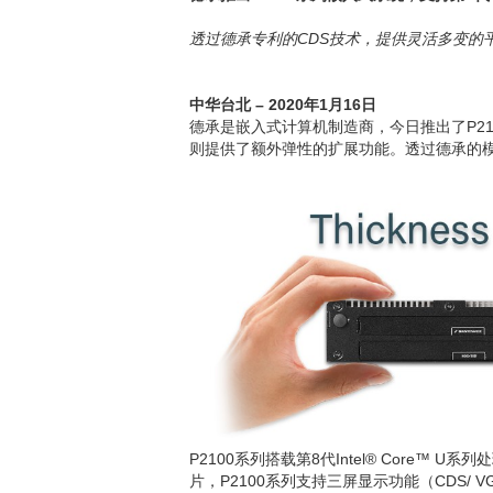
透过德承专利的
CDS
技术，提供灵活多变的
中华台北
– 2020
年
1
月
16
日
德承是嵌入式计算机制造商，今日推出了P2100
则提供了额外弹性的扩展功能。透过德承的模
P2100系列搭载第8代Intel® Core™ 
片，P2100系列支持三屏显示功能（CDS/