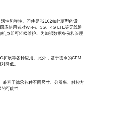
活性和弹性。即使是P2102如此薄型的设
因应使用者对Wi-Fi、3G、4G LTE等无线通
拆卸机身即可轻松维护。为加强数据备份和管理
及I/O扩展等各种应用。此外，基于德承的CFM
相对降低。
的运算核心。兼容于德承各种不同尺寸、分辨率、触控方
级的可能性