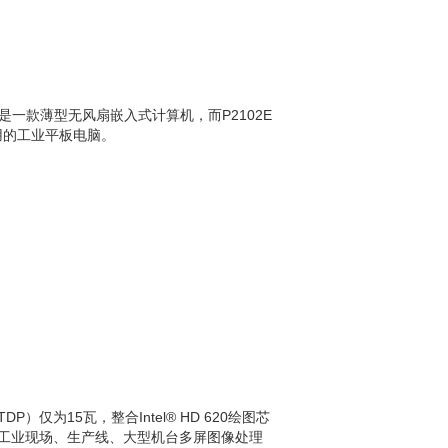
02是一款薄型无风扇嵌入式计算机，而P2102E
用的工业平板电脑。
P）仅为15瓦，整合Intel® HD 620绘图芯
域，如工业现场、生产线、大型机台多屏图像处理