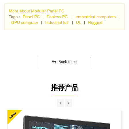
More about Modular Panel PC
Tags：
Panel PC
∣
Fanless PC
∣
embedded computers
∣
GPU computer
∣
Industrial IoT
∣
UL
∣
Rugged
Back to list
推荐产品